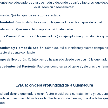
iagnóstico adecuado de una quemadura depende de varios factores, que debe
evaluados cuidadosamente:
ensión:
Qué tan grande es la zona afectada.
fundidad:
Cuánto daño ha causado la quemadura en las capas de la piel.
alización:
Qué áreas del cuerpo han sido afectadas.
nte Causal:
Qué provocó la quemadura (por ejemplo, fuego, sustancias quím
).
anismo y Tiempo de Acción:
Cómo ocurrió el incidente y cuánto tiempo es
acto el agente con la piel.
mpo de Evolución:
Cuánto tiempo ha pasado desde que ocurrió la quemadur
ecedentes del Paciente:
Factores como su salud general, alergias o enf
Evaluación de la Profundidad de la Quemadura
ndidad de una quemadura es un factor crucial para su tratamiento y recupera
asificaciones más utilizadas es la Clasificación de Benaim, que divide las 
ipos: