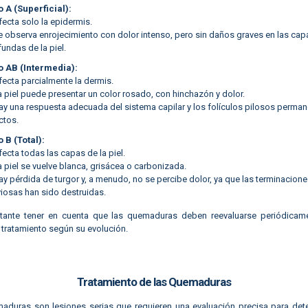
o A (Superficial):
ecta solo la epidermis.
e observa enrojecimiento con dolor intenso, pero sin daños graves en las ca
undas de la piel.
o AB (Intermedia):
ecta parcialmente la dermis.
 piel puede presentar un color rosado, con hinchazón y dolor.
ay una respuesta adecuada del sistema capilar y los folículos pilosos perma
ctos.
 B (Total):
ecta todas las capas de la piel.
 piel se vuelve blanca, grisácea o carbonizada.
y pérdida de turgor y, a menudo, no se percibe dolor, ya que las terminacione
viosas han sido destruidas.
tante tener en cuenta que las quemaduras deben reevaluarse periódicam
l tratamiento según su evolución.
Tratamiento de las Quemaduras
aduras son lesiones serias que requieren una evaluación precisa para dete