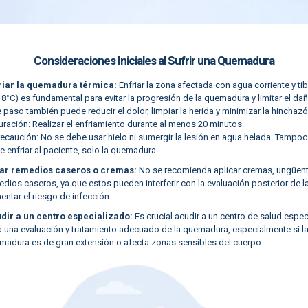
Consideraciones Iniciales al Sufrir una Quemadura
riar la quemadura térmica:
Enfriar la zona afectada con agua corriente y tib
8°C) es fundamental para evitar la progresión de la quemadura y limitar el daño
 paso también puede reducir el dolor, limpiar la herida y minimizar la hinchazó
ración: Realizar el enfriamiento durante al menos 20 minutos.
recaución: No se debe usar hielo ni sumergir la lesión en agua helada. Tampoc
 enfriar al paciente, solo la quemadura.
tar remedios caseros o cremas:
No se recomienda aplicar cremas, ungüent
dios caseros, ya que estos pueden interferir con la evaluación posterior de la
ntar el riesgo de infección.
dir a un centro especializado:
Es crucial acudir a un centro de salud espe
a una evaluación y tratamiento adecuado de la quemadura, especialmente si l
madura es de gran extensión o afecta zonas sensibles del cuerpo.