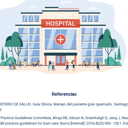
Referencias
ISTERIO DE SALUD. Guía Clínica. Manejo del paciente gran quemado. Santiago
6.
 Practice Guidelines Committee, Ahuja RB, Gibran N, Greenhalgh D, Jeng J, Mac
ISBI practice guidelines for burn care. Burns [Internet]. 2016;42(5):953–1021. D