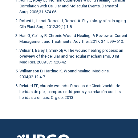
Aum C, Rpey CJ. Normal Cutaneous Wound Healing: Clinical
Correlation with Cellular and Molecular Events. Dermatol
Surg. 2005;31:674-86.
Robert L, Labat-Robert J, Robert A. Physiology of skin aging.
Clin Plast Surg. 2012;39(1):1-8.
Han G, Ceilley R. Chronic Wound Healing: A Review of Current
Management and Treatments. Adv Ther. 2017; 34: 599–610.
Velnar T, Baley T, Smrkolj V. The wound healing process: an
overview of the cellular and molecular mechanisms. J Int
Med Res. 2009;37:1528-42
Williamson D, Harding K. Wound healing. Medicine.
2004;32:12:4-7
Related EF, chronic wounds. Proceso de Cicatrización de
heridas de piel, campos endógenos y su relación con las
heridas crónicas. Org.co. 2013